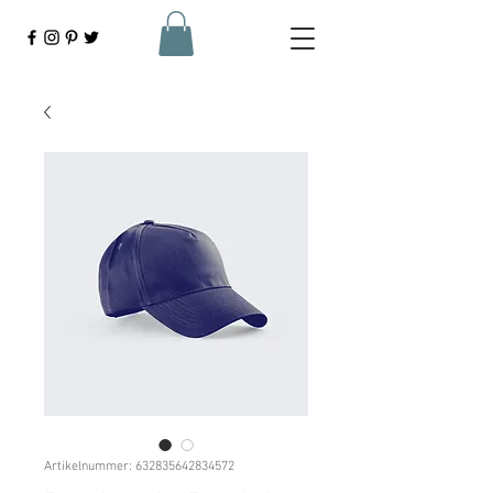
Artikelnummer: 632835642834572